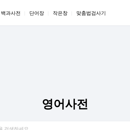
백과사전
단어장
작은창
맞춤법검사기
|
|
|
영어사전